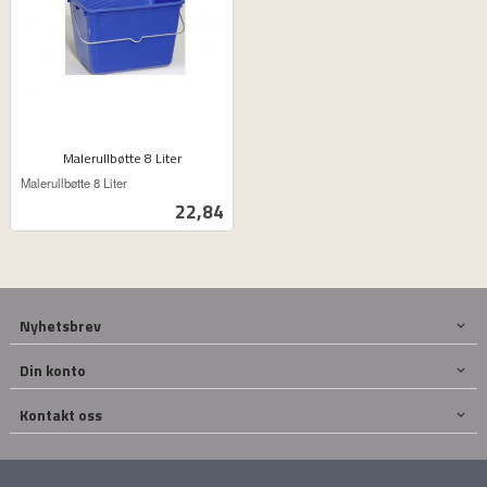
Malerullbøtte 8 Liter
ekskl.
Malerullbøtte 8 Liter
mva.
Pris
22,84
Nyhetsbrev
Din konto
Kontakt oss