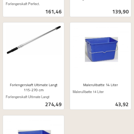
ekskl.
mva.
Forlengerskaft Perfect.
mva.
Pris
Pris
161,46
139,90
Forlengerskaft Ultimate Langt
Malerullbøtte 14 Liter
115-270 cm
ekskl.
Malerullbøtte 14 Liter
ekskl.
mva.
Forlengerskaft Ultimate Langt
mva.
Pris
Pris
274,49
43,92