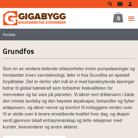
Gå
til
innholdet
0
Forside
Grundfos
Som en av verdens ledende virksomheter innen pumpeløsninger og
trendsetter innen vannteknologi, føler vi hos Grundfos en spesiell
forpliktelse. Det er derfor vårt mål at vi med banebrytende løsninger
bidrar til global bærekraft som forbedrer livskvaliteten for
mennesker og tar vare på planeten. Vi sikrer rent drikkevann i både
den minste landsby og den høyeste skyskraper, behandler og flytter
avløpsvann, og sikrer varme og komfort til innbyggere verden over.
Vi er stolte over å levere enestående kvalitet hver dag, og skaper
verdi gjennom lokalt entreprenørskap og tette relasjoner med
kunder, leverandører og andre aktører.