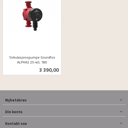
Sirkulasjonspumpe Grundfos
ALPHA2 25-40, 180
ekskl.
Pris
3 390,00
mva.
Nyhetsbrev
Din konto
Kontakt oss