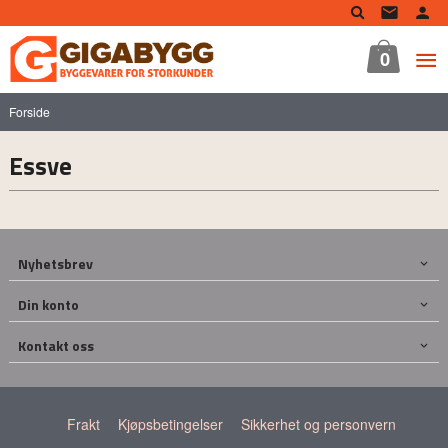
Gå
til
innholdet
0
Forside
Essve
Nyhetsbrev
Din konto
Kontakt oss
Frakt
Kjøpsbetingelser
Sikkerhet og personvern