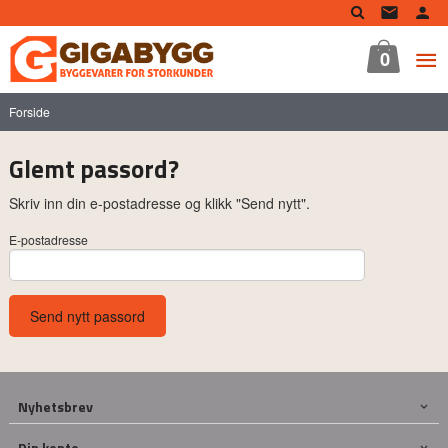
Gå
til
innholdet
0
Forside
Glemt passord?
Skriv inn din e-postadresse og klikk "Send nytt".
E-postadresse
Nyhetsbrev
Din konto