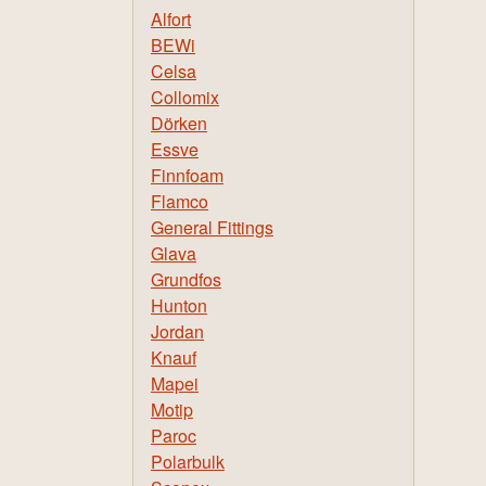
Alfort
BEWi
Celsa
Collomix
Dörken
Essve
Finnfoam
Flamco
General Fittings
Glava
Grundfos
Hunton
Jordan
Knauf
Mapei
Motip
Paroc
Polarbulk