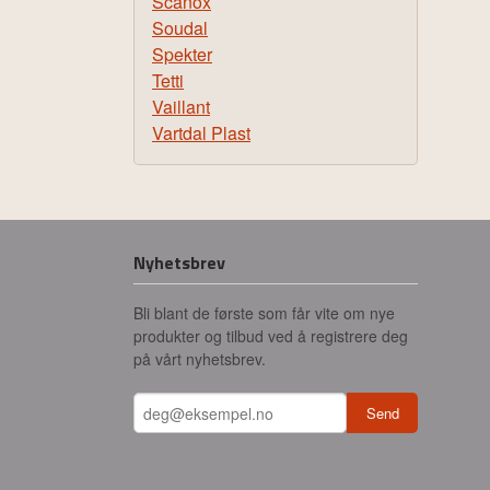
Scanox
Soudal
Spekter
Tetti
Vaillant
Vartdal Plast
Nyhetsbrev
Bli blant de første som får vite om nye
produkter og tilbud ved å registrere deg
på vårt nyhetsbrev.