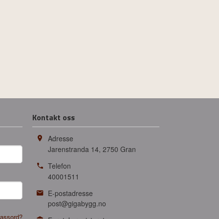
Kontakt oss
Adresse
Jarenstranda 14
,
2750
Gran
Telefon
40001511
E-postadresse
post@gigabygg.no
assord?