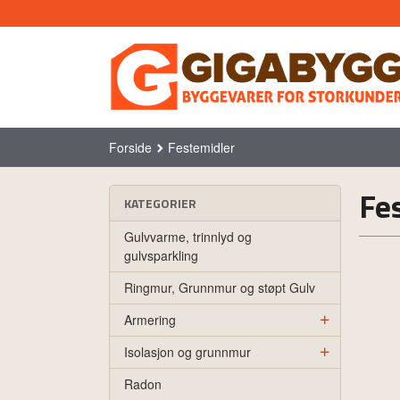
Gå
til
innholdet
Forside
Festemidler
Fe
KATEGORIER
Gulvvarme, trinnlyd og
gulvsparkling
Ringmur, Grunnmur og støpt Gulv
Armering
Isolasjon og grunnmur
Radon