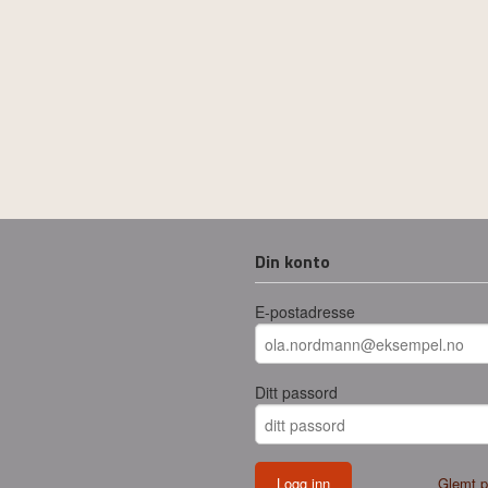
Din konto
E-postadresse
Ditt passord
Glemt p