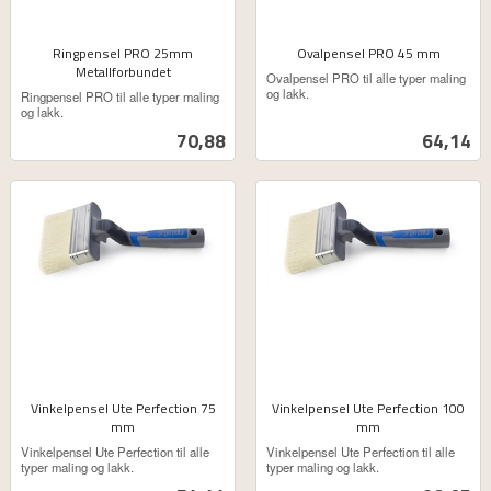
Ringpensel PRO 25mm
Ovalpensel PRO 45 mm
Metallforbundet
ekskl.
Ovalpensel PRO til alle typer maling
ekskl.
mva.
og lakk.
Ringpensel PRO til alle typer maling
mva.
og lakk.
Pris
Pris
70,88
64,14
Vinkelpensel Ute Perfection 75
Vinkelpensel Ute Perfection 100
mm
mm
ekskl.
ekskl.
Vinkelpensel Ute Perfection til alle
Vinkelpensel Ute Perfection til alle
mva.
mva.
typer maling og lakk.
typer maling og lakk.