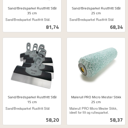
Sand/Bredsparkel Rustfritt Stål
Sand/Bredsparkel Rustfritt Stål
35 cm
25 cm
ekskl.
ekskl.
Sand/Bredsparkel Rustfritt Stål.
Sand/Bredsparkel Rustfritt Stål
mva.
mva.
Pris
Pris
81,74
68,34
Sand/Bredsparkel Rustfritt Stål
Malerull PRO Micro Mester Stikk
15 cm
25 cm
ekskl.
ekskl.
Sand/Bredsparkel Rustfritt Stål
Malerull PRO Micro Mester Stikk,
mva.
mva.
ideell for filt og rullesparkel.
Pris
Pris
58,20
58,37