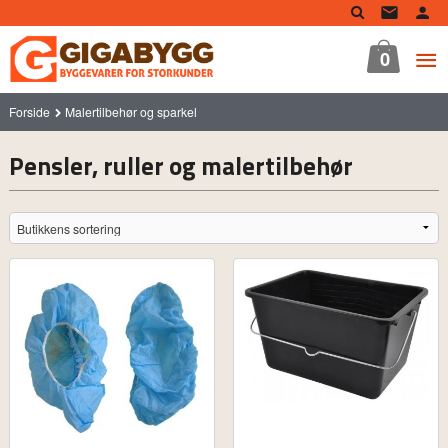
Gå
til
innholdet
0
Forside
Malertilbehør og sparkel
Pensler, ruller og malertilbehør