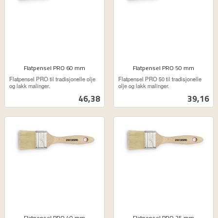
Flatpensel PRO 60 mm
Flatpensel PRO 50 mm
ekskl.
ekskl.
Flatpensel PRO til tradisjonelle olje
Flatpensel PRO 50 til tradisjonelle
mva.
mva.
og lakk malinger.
olje og lakk malinger.
Pris
Pris
46,38
39,16
Flatpensel PRO 40 mm
Flatpensel PRO 25 mm