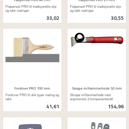
ekskl.
ekskl.
Flatpensel PRO til tradisjonelle olje
Flatpensel PRO til tradisjonelle olje
mva.
mva.
og lakk malinger.
og lakk malinger.
Pris
Pris
33,02
30,55
Fordriver PRO 100 mm
Skrape m/Hammerhode 50 mm
ekskl.
ekskl.
Fordriver PRO til alle typer maling og
Skrape m/Hammerhode med
mva.
mva.
lakk.
ergonomisk 2-komponentskaft
Pris
Pris
41,61
154,96