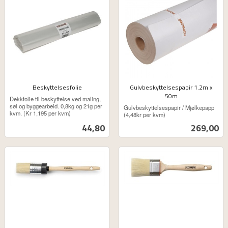
Beskyttelsesfolie
Gulvbeskyttelsespapir 1.2m x
ekskl.
50m
Dekkfolie til beskyttelse ved maling,
ekskl.
mva.
søl og byggearbeid. 0,8kg og 21g per
Gulvbeskyttelsespapir / Mjølkepapp
kvm. (Kr 1,195 per kvm)
mva.
(4,48kr per kvm)
Pris
Pris
44,80
269,00