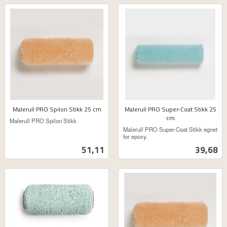
Malerull PRO Spilon Stikk 25 cm
Malerull PRO Super-Coat Stikk 25
ekskl.
cm
Malerull PRO Spilon Stikk.
ekskl.
mva.
Malerull PRO Super-Coat Stikk egnet
mva.
for epoxy.
Pris
Pris
51,11
39,68