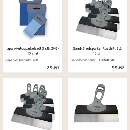
Japan/Autosparkelsett 3 stk (5-8-
Sand/Bredsparkel Rustfritt Stål
10 cm)
45 cm
ekskl.
ekskl.
Japan/Autosparkelsett.
Sand/Bredsparkel Rustfritt Stål
mva.
mva.
Pris
Pris
29,67
99,62