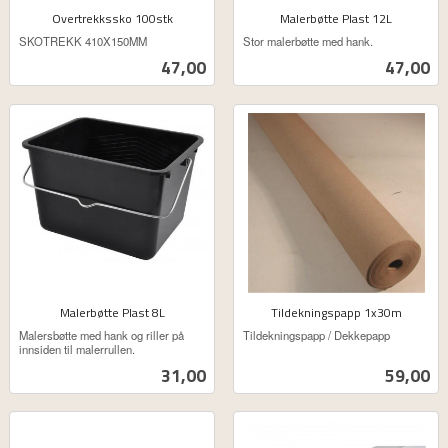
Overtrekkssko 100stk
Malerbøtte Plast 12L
ekskl.
ekskl.
SKOTREKK 410X150MM
Stor malerbøtte med hank.
mva.
mva.
Pris
Pris
47,00
47,00
Malerbøtte Plast 8L
Tildekningspapp 1x30m
ekskl.
ekskl.
Malersbøtte med hank og riller på
Tildekningspapp / Dekkepapp
mva.
mva.
innsiden til malerrullen.
Pris
Pris
31,00
59,00