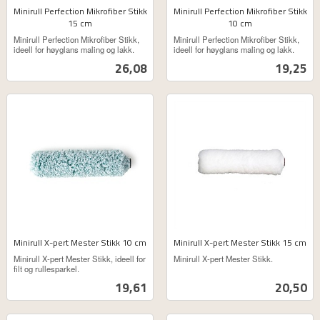
Minirull Perfection Mikrofiber Stikk
Minirull Perfection Mikrofiber Stikk
15 cm
10 cm
ekskl.
ekskl.
Minirull Perfection Mikrofiber Stikk,
Minirull Perfection Mikrofiber Stikk,
mva.
mva.
ideell for høyglans maling og lakk.
ideell for høyglans maling og lakk.
Pris
Pris
26,08
19,25
Minirull X-pert Mester Stikk 10 cm
Minirull X-pert Mester Stikk 15 cm
ekskl.
ekskl.
Minirull X-pert Mester Stikk, ideell for
Minirull X-pert Mester Stikk.
mva.
mva.
filt og rullesparkel.
Pris
Pris
19,61
20,50