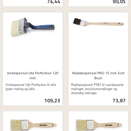
Pris
Pris
74,44
90,05
Vinkelpensel Ute Perfection 120
Radiatorpensel PRO 75 mm Sort
mm
Bust
ekskl.
ekskl.
Vinkelpensel Ute Perfection til alle
Radiatorpensel PRO til vannbaserte
mva.
mva.
typer maling og lakk.
malinger, emulsionsmalinger og
utvendig malinger.
Pris
Pris
109,23
73,87