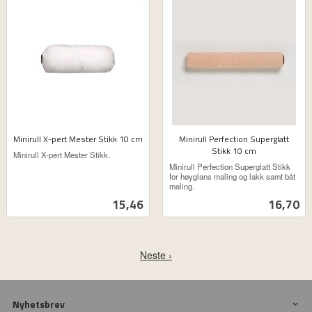
Minirull X-pert Mester Stikk 10 cm
Minirull Perfection Superglatt
ekskl.
Stikk 10 cm
Minirull X-pert Mester Stikk.
ekskl.
mva.
Minirull Perfection Superglatt Stikk
mva.
for høyglans maling og lakk samt båt
maling.
Pris
Pris
15,46
16,70
Neste ›
Nyhetsbrev