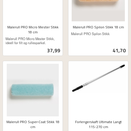
Malerull PRO Micro Mester Stikk
Malerull PRO Spilon Stikk 18 cm
18 cm
ekskl.
Malerull PRO Spilon Stikk
ekskl.
mva.
Malerull PRO Micro Mester Stikk,
mva.
ideell for filt og rullesparkel.
Pris
Pris
37,99
41,70
Malerull PRO Super-Coat Stikk 18
Forlengerskaft Ultimate Langt
cm
115-270 cm