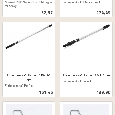
ekskl.
ekskl.
Malerull PRO Super-Coat Stikk egnet
Forlengerskaft Ultimate Langt
mva.
mva.
for epoxy.
Pris
Pris
32,37
274,49
Forlengerskaft Perfect 115-195
Forlengerskaft Perfect 75-115 cm
cm
ekskl.
Forlengerskaft Perfect
ekskl.
mva.
Forlengerskaft Perfect.
mva.
Pris
Pris
161,46
139,90