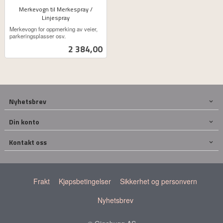
Merkevogn til Merkespray /
Linjespray
ekskl.
Merkevogn for oppmerking av veier,
mva.
parkeringsplasser osv.
Pris
2 384,00
Nyhetsbrev
Din konto
Kontakt oss
Frakt
Kjøpsbetingelser
Sikkerhet og personvern
Nyhetsbrev