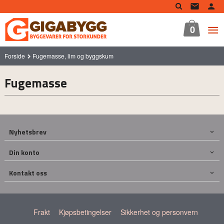
Gå
til
innholdet
0
Forside
Fugemasse, lim og byggskum
Fugemasse
Nyhetsbrev
Din konto
Kontakt oss
Frakt
Kjøpsbetingelser
Sikkerhet og personvern