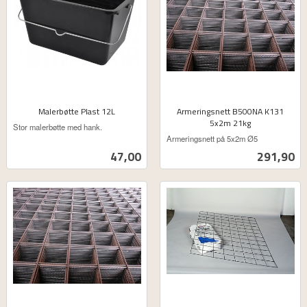
Malerbøtte Plast 12L
Armeringsnett B500NA K131
ekskl.
5x2m 21kg
Stor malerbøtte med hank.
ekskl.
mva.
Armeringsnett på 5x2m Ø5
mva.
Pris
Pris
47,00
291,90