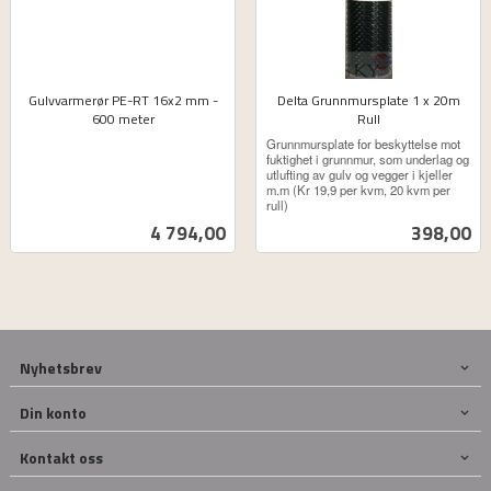
Gulvvarmerør PE-RT 16x2 mm -
Delta Grunnmursplate 1 x 20m
600 meter
Rull
ekskl.
ekskl.
Grunnmursplate for beskyttelse mot
mva.
mva.
fuktighet i grunnmur, som underlag og
utlufting av gulv og vegger i kjeller
m.m (Kr 19,9 per kvm, 20 kvm per
rull)
Pris
Pris
4 794,00
398,00
Nyhetsbrev
Din konto
Kontakt oss