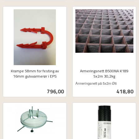
Krampe 58mm for festing av
Armeringsnett B500NA K189
16mm gulvvarmerør i EPS
5x2m 30,2kg
ekskl.
ekskl.
Armeringsnett på 5x2m Ø6
mva.
mva.
Pris
Pris
796,00
418,80