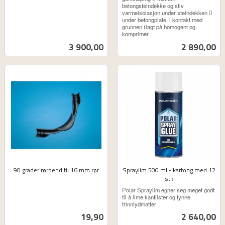
betongsteindekke og stiv
varmeisolasjon under steindekken 
under betongplate, i kontakt med
grunnen (lagt på homogent og
komprimer
Pris
Pris
3 900,00
2 890,00
90 grader rørbend til 16 mm rør
Spraylim 500 ml - kartong med 12
ekskl.
stk
ekskl.
mva.
Polar Spraylim egner seg meget godt
mva.
til å lime kantlister og tynne
trinnlydmatter
Pris
Pris
19,90
2 640,00