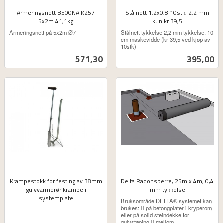
Armeringsnett B500NA K257
Stålnett 1,2x0,8 10stk, 2,2 mm
5x2m 41,1kg
kun kr 39,5
ekskl.
ekskl.
Armeringsnett på 5x2m Ø7
Stålnett tykkelse 2,2 mm tykkelse, 10
mva.
mva.
cm maskevidde (kr 39,5 ved kjøp av
10stk)
Pris
Pris
571,30
395,00
Krampestokk for festing av 38mm
Delta Radonsperre, 25m x 4m, 0,4
gulvvarmerør krampe i
mm tykkelse
systemplate
ekskl.
Bruksområde DELTA® systemet kan
ekskl.
mva.
brukes:  på betongplater i kryperom
mva.
eller på solid steindekke før
gulvstøping  mellom