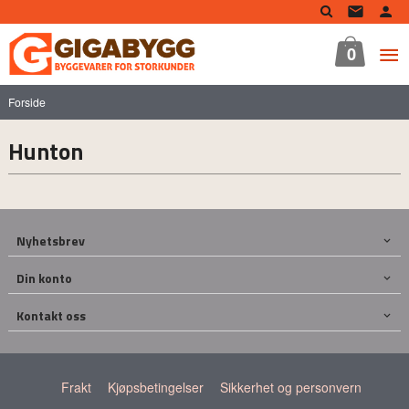
Gå
til
innholdet
0
Forside
Hunton
Nyhetsbrev
Din konto
Kontakt oss
Frakt
Kjøpsbetingelser
Sikkerhet og personvern