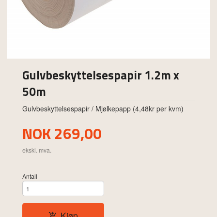
Gulvbeskyttelsespapir 1.2m x
50m
Gulvbeskyttelsespapir / Mjølkepapp (4,48kr per kvm)
Pris
NOK
269,00
ekskl. mva.
Antall
Kjøp